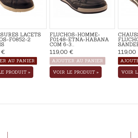
SURES LACETS
FLUCHOS-HOMME-
CHAUS
OS-F0852-2
F0148-ETNA-HABANA
FLUCHO
IS
COM 6-3...
SANDER.
 €
Disponible
119,00 €
Produit disponible
119,00
avec d'autres options
ER AU PANIER
AJOUTER AU PANIER
AJOUT
LE PRODUIT
VOIR LE PRODUIT
VOIR 