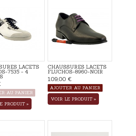
SURES LACETS
CHAUSSURES LACETS
S-7535 - 4
FLUCHOS-8960-NOIR
S
109,00 €
Disponible
€
Produit disponible avec
d'autres options
AJOUTER AU PANIER
ER AU PANIER
VOIR LE PRODUIT
LE PRODUIT