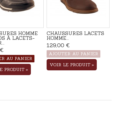
SURES HOMME
CHAUSSURES LACETS
S À LACETS-
HOMME...
..
129,00 €
Produit disponible
avec d'autres options
 €
Disponible
AJOUTER AU PANIER
ER AU PANIER
VOIR LE PRODUIT
LE PRODUIT