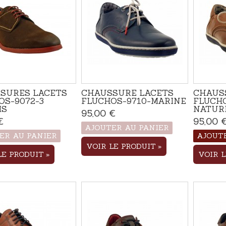
SURES LACETS
CHAUSSURE LACETS
CHAUS
OS-9072-3
FLUCHOS-9710-MARINE
FLUCHO
IS
NATUR
95,00 €
Produit disponible avec
d'autres options
€
Produit disponible avec
95,00 
d'autres options
AJOUTER AU PANIER
ER AU PANIER
AJOUT
VOIR LE PRODUIT
LE PRODUIT
VOIR 