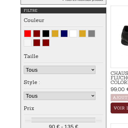
Apportez une touche naturelle
FILTRE
et...
Couleur
Taille
CHAUS
FLUCH
Style :
COLOR
99,00 
AJOUT
Prix
VOIR 
90 € - 135 €