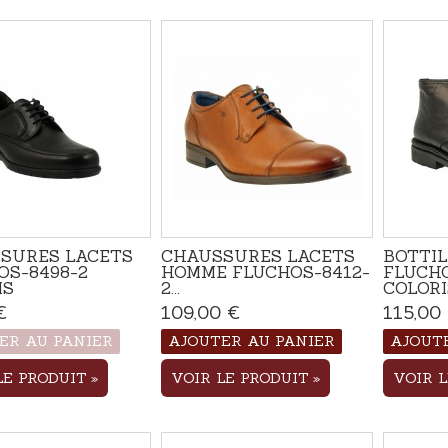
SURES LACETS
CHAUSSURES LACETS
BOTTIL
OS-8498-2
HOMME FLUCHOS-8412-
FLUCHO
IS
2...
COLORI
€
Produit disponible avec
109,00 €
Disponible
115,00
d'autres options
ER AU PANIER
AJOUTER AU PANIER
AJOUT
LE PRODUIT
VOIR LE PRODUIT
VOIR 