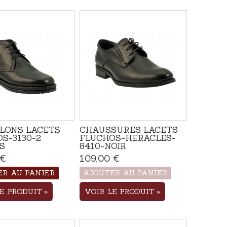
LONS LACETS
CHAUSSURES LACETS
S-3130-2
FLUCHOS-HERACLES-
S
8410-NOIR
 €
Disponible
109,00 €
Produit disponible
avec d'autres options
ER AU PANIER
AJOUTER AU PANIER
LE PRODUIT
VOIR LE PRODUIT