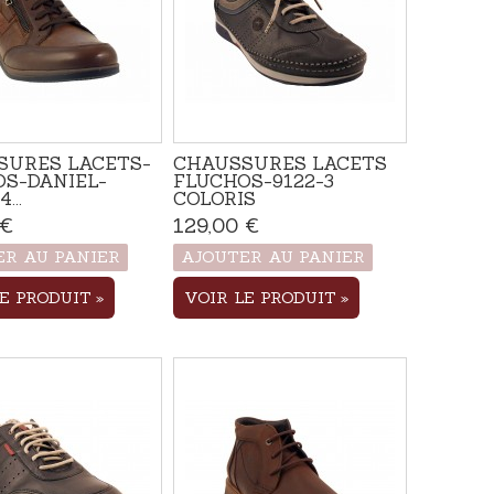
SURES LACETS-
CHAUSSURES LACETS
S-DANIEL-
FLUCHOS-9122-3
...
COLORIS
 €
Produit disponible
129,00 €
Produit disponible
avec d'autres options
avec d'autres options
ER AU PANIER
AJOUTER AU PANIER
LE PRODUIT
VOIR LE PRODUIT