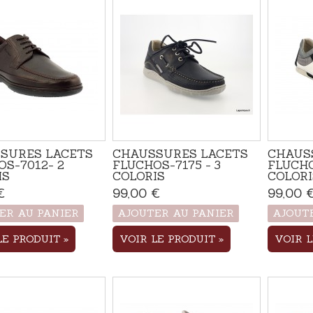
SURES LACETS
CHAUSSURES LACETS
CHAUS
OS-7012- 2
FLUCHOS-7175 - 3
FLUCHO
IS
COLORIS
COLORI
€
Produit disponible avec
99,00 €
Produit disponible avec
99,00 
d'autres options
d'autres options
ER AU PANIER
AJOUTER AU PANIER
AJOUT
LE PRODUIT
VOIR LE PRODUIT
VOIR 