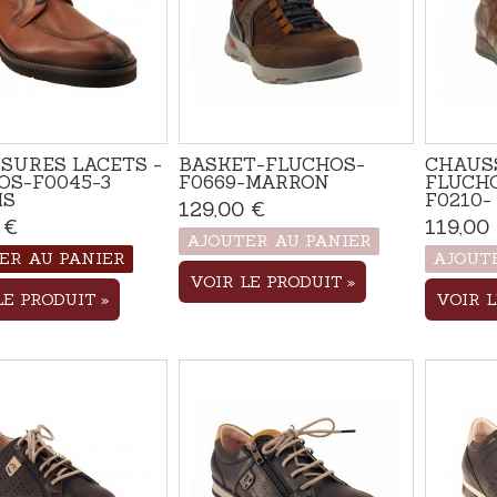
SURES LACETS -
BASKET-FLUCHOS-
CHAUS
OS-F0045-3
F0669-MARRON
FLUCHO
IS
F0210- 4
129,00 €
Produit disponible
avec d'autres options
 €
Disponible
119,00
AJOUTER AU PANIER
ER AU PANIER
AJOUT
VOIR LE PRODUIT
LE PRODUIT
VOIR 