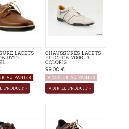
SURE LACETS
CHAUSSURES LACETS
S-9710-
FLUCHOS-7066- 3
EL
COLORIS
€
Disponible
99,00 €
Produit disponible avec
d'autres options
ER AU PANIER
AJOUTER AU PANIER
LE PRODUIT
VOIR LE PRODUIT