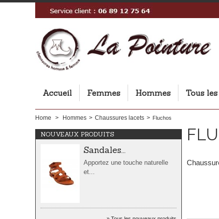
Sandales...
Accueil
Femmes
Hommes
Tous les
Apportez une touche naturelle
et...
Home
>
Hommes
>
Chaussures lacets
>
Fluchos
FL
NOUVEAUX PRODUITS
Sandales...
Chaussures
Apportez une touche naturelle
et...
Sandales...
Tous les nouveaux produits