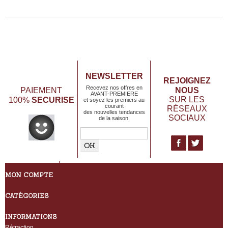
NEWSLETTER
REJOIGNEZ
Recevez nos offres en
NOUS
PAIEMENT
AVANT-PREMIERE
SECURISE
SUR LES
100%
et soyez les premiers au
courant
RÉSEAUX
des nouvelles tendances
SOCIAUX
de la saison.
MON COMPTE
CATÉGORIES
INFORMATIONS
Rétraction