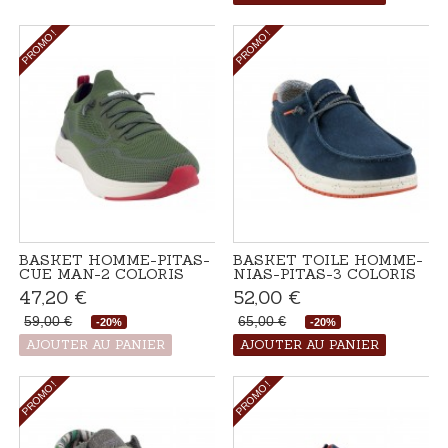
PROMO !
PROMO !
BASKET HOMME-PITAS-
BASKET TOILE HOMME-
CUE MAN-2 COLORIS
NIAS-PITAS-3 COLORIS
47,20 €
52,00 €
59,00 €
65,00 €
-20%
-20%
Produit disponible avec
Disponible
AJOUTER AU PANIER
AJOUTER AU PANIER
d'autres options
PROMO !
PROMO !