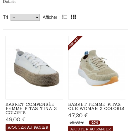
Détails
Afficher :
Tri
PROMO !
BASKET COMPENSÉE-
BASKET FEMME-PITAS-
FEMME-PITAS-TINA-2
CUE WOMAN-3 COLORIS
COLORIS
47,20 €
49,00 €
Disponible
59,00 €
-20%
AJOUTER AU PANIER
Disponible
AJOUTER AU PANIER