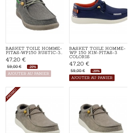
BASKET TOILE HOMME-
BASKET TOILE HOMME-
PITAS-WP150 RUSTIC-3...
WP 150 KIN-PITAS-3
COLORIS
47,20 €
47,20 €
59,00 €
-20%
59,00 €
-20%
Produit disponible avec
AJOUTER AU PANIER
Disponible
d'autres options
AJOUTER AU PANIER
PROMO !