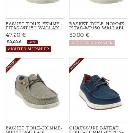
BASKET TOILE-FEMME-
BASKET TOILE-HOMME-
PITAS-WP150 WALLABI...
PITAS-WP150 WALLABI...
47,20 €
59,00 €
Produit disponible
avec d'autres
59,00 €
-20%
options
AJOUTER AU PANIER
Disponible
AJOUTER AU PANIER
PROMO !
PROMO !
BASKET TOILE-HOMME-
CHAUSSURE BATEAU
WP150 WALLABI...
TOILE-HOMME-BYRON-