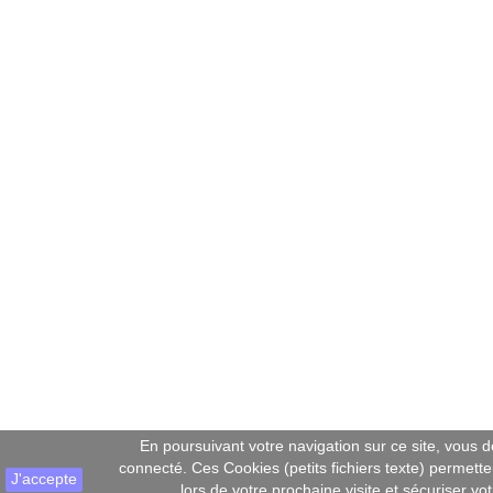
En poursuivant votre navigation sur ce site, vous de
connecté. Ces Cookies (petits fichiers texte) permetten
J'accepte
lors de votre prochaine visite et sécuriser v