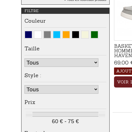
Apportez une touche naturelle
FILTRE
et...
Couleur
BASKE
Taille
HOMME
HAVEN 
69,00 
AJOUT
Style :
VOIR 
Prix
60 € - 75 €