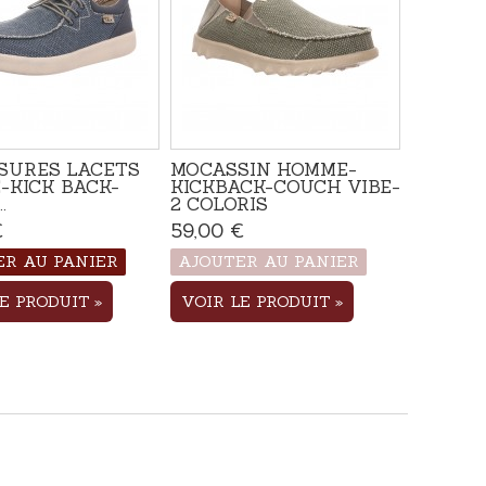
SURES LACETS
MOCASSIN HOMME-
-KICK BACK-
KICKBACK-COUCH VIBE-
.
2 COLORIS
€
Disponible
59,00 €
Produit disponible avec
d'autres options
ER AU PANIER
AJOUTER AU PANIER
LE PRODUIT
VOIR LE PRODUIT