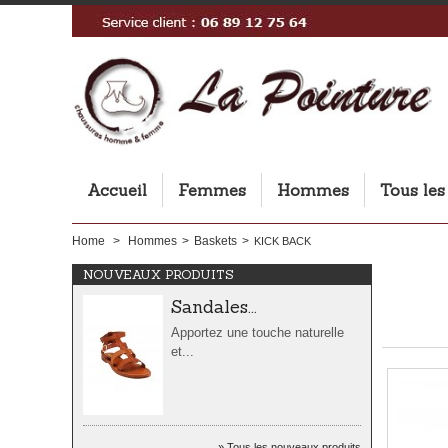
Sandales...
Accueil
Femmes
Hommes
Tous les
Apportez une touche naturelle
et...
Home
>
Hommes
>
Baskets
>
KICK BACK
NOUVEAUX PRODUITS
Sandales...
Apportez une touche naturelle
et...
Sandales...
Tous les nouveaux produits