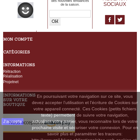
des nouvelles tendances
SOCIAUX
de la saison.
MON COMPTE
CATÉGORIES
INFORMATIONS
Rétraction
Réalisation
Projetnet
INFORMATIONS
En poursuivant votre navigation sur ce site, vous
SUR VOTRE
devez accepter l’utilisation et l'écriture de Cookies sur
BOUTIQUE
votre appareil connecté. Ces Cookies (petits fichiers
texte) permettent de suivre votre navigation,
J'accepte
actualiser votre panier, vous reconnaitre lors de votre
prochaine visite et sécuriser votre connexion. Pour en
savoir plus et paramétrer les traceurs: