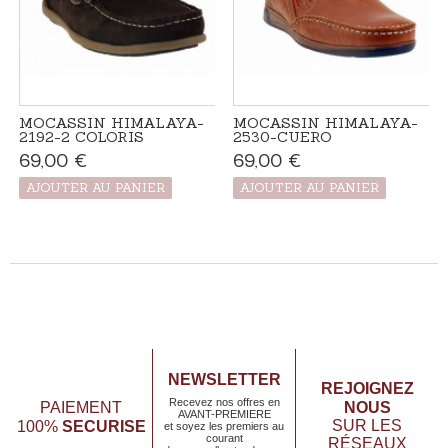
MOCASSIN HIMALAYA-
MOCASSIN HIMALAYA-
2192-2 COLORIS
2530-CUERO
69,00 €
Produit disponible
69,00 €
Produit disponible
avec d'autres
avec d'autres
options
options
AJOUTER AU PANIER
AJOUTER AU PANIER
NEWSLETTER
REJOIGNEZ
Recevez nos offres en
NOUS
PAIEMENT
AVANT-PREMIERE
SECURISE
SUR LES
100%
et soyez les premiers au
courant
RÉSEAUX