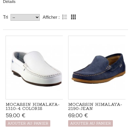
Détails
Afficher :
Tri
MOCASSIN HIMALAYA-
MOCASSIN HIMALAYA-
1310-4 COLORIS
2190-JEAN
59,00 €
Produit disponible
69,00 €
Produit disponible
avec d'autres
avec d'autres
options
options
AJOUTER AU PANIER
AJOUTER AU PANIER