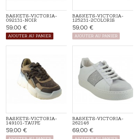
BASKETS-VICTORIA-
BASKETS-VICTORIA-
092131-NOIR
125231-2COLORIS
59,00 €
Disponible
59,00 €
Produit disponible
avec d'autres
options
AJOUTER AU PANIER
AJOUTER AU PANIER
BASKETS-VICTORIA-
BASKETS-VICTORIA-
149101-TAUPE
262146
59,00 €
Produit disponible
69,00 €
Produit disponible
avec d'autres
avec d'autres
options
options
AJOUTER AU PANIER
AJOUTER AU PANIER