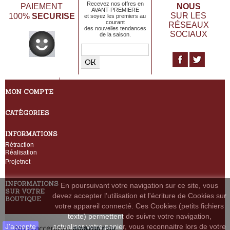
Recevez nos offres en
NOUS
PAIEMENT
AVANT-PREMIERE
SECURISE
SUR LES
100%
et soyez les premiers au
courant
RÉSEAUX
des nouvelles tendances
SOCIAUX
de la saison.
MON COMPTE
CATÉGORIES
INFORMATIONS
Rétraction
Réalisation
Projetnet
INFORMATIONS
En poursuivant votre navigation sur ce site, vous
SUR VOTRE
devez accepter l’utilisation et l'écriture de Cookies sur
BOUTIQUE
votre appareil connecté. Ces Cookies (petits fichiers
texte) permettent de suivre votre navigation,
J'accepte
actualiser votre panier, vous reconnaitre lors de votre