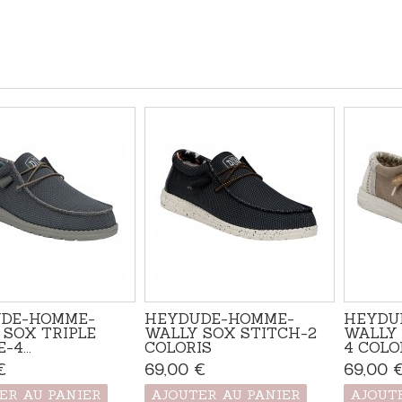
DE-HOMME-
HEYDUDE-HOMME-
HEYDU
 SOX TRIPLE
WALLY SOX STITCH-2
WALLY 
-4...
COLORIS
4 COLO
€
Produit disponible avec
69,00 €
Produit disponible avec
69,00 
d'autres options
d'autres options
ER AU PANIER
AJOUTER AU PANIER
AJOUT