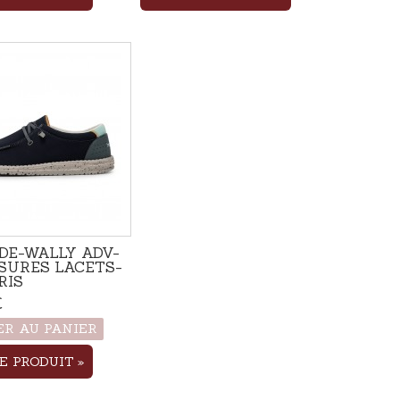
DE-WALLY ADV-
SURES LACETS-
RIS
€
Produit disponible avec
d'autres options
ER AU PANIER
LE PRODUIT