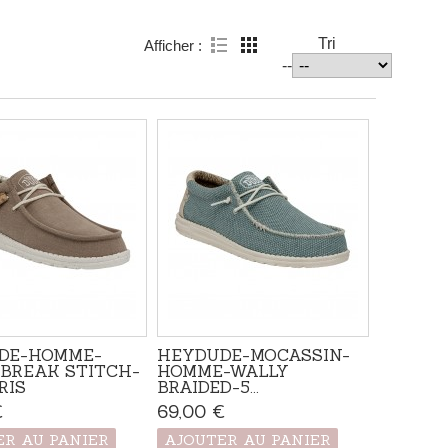
Tri
Afficher :
--
DE-HOMME-
HEYDUDE-MOCASSIN-
BREAK STITCH-
HOMME-WALLY
RIS
BRAIDED-5...
€
Produit disponible avec
69,00 €
Produit disponible avec
d'autres options
d'autres options
ER AU PANIER
AJOUTER AU PANIER