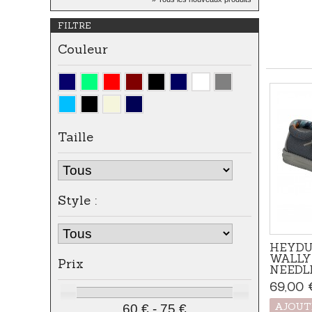
Apportez une touche naturelle
FILTRE
et...
Couleur
Taille
Style :
HEYDU
WALLY
Prix
NEEDLE
69,00 
AJOUT
60 € - 75 €