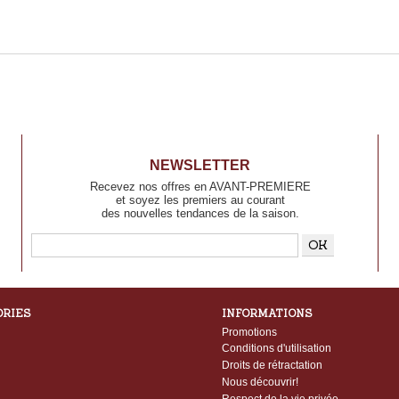
NEWSLETTER
Recevez nos offres en AVANT-PREMIERE
et soyez les premiers au courant
des nouvelles tendances de la saison.
ORIES
INFORMATIONS
Promotions
Conditions d'utilisation
s
Droits de rétractation
Nous découvrir!
Respect de la vie privée