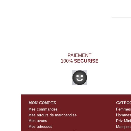
PAIEMENT
SECURISE
100%
MON COMPTE
CATÉG
Mes commandes
Femmes
Mes retours de marchandise
Homme
Mes avoirs
Prix Mini
Mes adresses
Marques