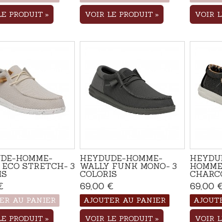
LE PRODUIT
VOIR LE PRODUIT
VOIR 
DE-HOMME-
HEYDUDE-HOMME-
HEYDU
 ECO STRETCH- 3
WALLY FUNK MONO- 3
HOMME
IS
COLORIS
CHARC
€
Produit disponible avec
69,00 €
Disponible
69,00 
d'autres options
ER AU PANIER
AJOUTER AU PANIER
AJOUT
LE PRODUIT
VOIR LE PRODUIT
VOIR 