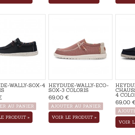
DE-WALLY-SOX-4
HEYDUDE-WALLY-ECO-
HEYDU
IS
SOX-3 COLORIS
CHAUS
4 COLO
€
Produit disponible avec
69,00 €
Produit disponible avec
d'autres options
d'autres options
69,00 
ER AU PANIER
AJOUTER AU PANIER
AJOUT
LE PRODUIT
VOIR LE PRODUIT
VOIR 