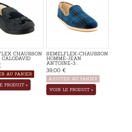
FLEX CHAUSSON
SEMELFLEX-CHAUSSON
 CALODAVID
HOMME-JEAN
ANTOINE-3...
€
Disponible
39,00 €
Produit disponible avec
ER AU PANIER
d'autres options
AJOUTER AU PANIER
LE PRODUIT
VOIR LE PRODUIT