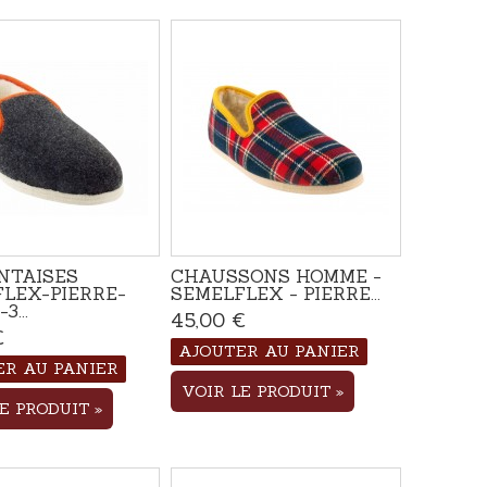
NTAISES
CHAUSSONS HOMME -
LEX-PIERRE-
SEMELFLEX - PIERRE...
3...
45,00 €
Disponible
€
Disponible
AJOUTER AU PANIER
ER AU PANIER
VOIR LE PRODUIT
LE PRODUIT