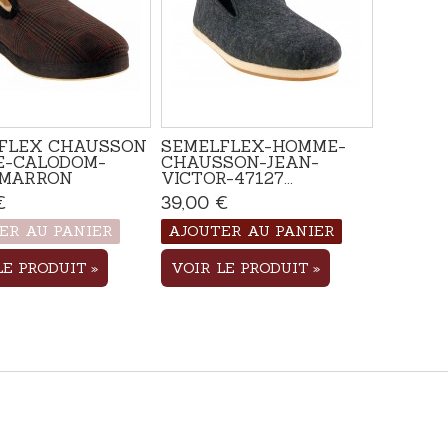
FLEX CHAUSSON
SEMELFLEX-HOMME-
-CALODOM-
CHAUSSON-JEAN-
-MARRON
VICTOR-47127...
€
Produit disponible avec
39,00 €
Disponible
d'autres options
ER AU PANIER
AJOUTER AU PANIER
LE PRODUIT
VOIR LE PRODUIT