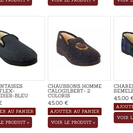
LE PRODUIT
VOIR LE PRODUIT
VOIR 
NTAISES
CHAUSSONS HOMME
CHARE
FLEX-
CALOGILBERT- 2
SEMEL
IDIER-BLEU
COLORIS
45,00 
€
Disponible
45,00 €
Disponible
AJOUT
ER AU PANIER
AJOUTER AU PANIER
VOIR 
LE PRODUIT
VOIR LE PRODUIT