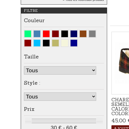
Apportez une touche naturelle
FILTRE
et...
Couleur
Taille
Style :
CHARE
SEMEL
Prix
CALOR
COLOR
45,00 
30 € - 60 €
AJOUT