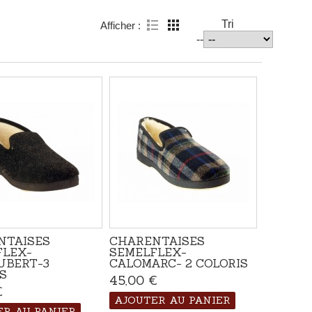
Tri
Afficher :
--
NTAISES
CHARENTAISES
FLEX-
SEMELFLEX-
UBERT-3
CALOMARC- 2 COLORIS
S
45,00 €
Disponible
€
Disponible
AJOUTER AU PANIER
ER AU PANIER