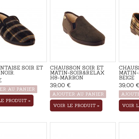
NTAISE SOIR ET
CHAUSSON SOIR ET
CHAUSS
NOIR.
MATIN-SOIR&RELAX
MATIN-
H8-MARRON
BEIGE
€
Produit disponible avec
d'autres options
39,00 €
Produit disponible avec
39,00 
ER AU PANIER
d'autres options
AJOUTER AU PANIER
AJOUT
LE PRODUIT
VOIR LE PRODUIT
VOIR 