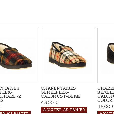
NTAISES
CHARENTAISES
CHARE
FLEX-
SEMELFLEX-
SEMEL
ICHARD-2
CALOMUST-BEIGE
CALOH
IS
COLORI
45,00 €
Disponible
€
Disponible
45,00 
AJOUTER AU PANIER
ER AU PANIER
AJOUT