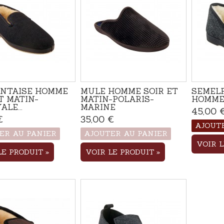
NTAISE HOMME
MULE HOMME SOIR ET
SEMEL
T MATIN-
MATIN-POLARIS-
HOMME
ALE...
MARINE
45,00 
€
Rupture de stock
35,00 €
Produit disponible avec
d'autres options
AJOUT
ER AU PANIER
AJOUTER AU PANIER
VOIR 
LE PRODUIT
VOIR LE PRODUIT