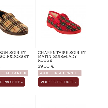
ON SOIR ET
CHARENTAISE SOIR ET
SOIR&DORSET-
MATIN-SOIR&LADY-
ROUGE
€
Produit disponible avec
39,00 €
Produit disponible avec
d'autres options
d'autres options
ER AU PANIER
AJOUTER AU PANIER
LE PRODUIT
VOIR LE PRODUIT