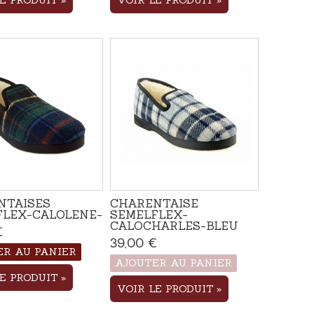
LE PRODUIT
VOIR LE PRODUIT
NTAISES
CHARENTAISE
FLEX-CALOLENE-
SEMELFLEX-
CALOCHARLES-BLEU
€
Disponible
39,00 €
Produit disponible avec
ER AU PANIER
d'autres options
AJOUTER AU PANIER
LE PRODUIT
VOIR LE PRODUIT