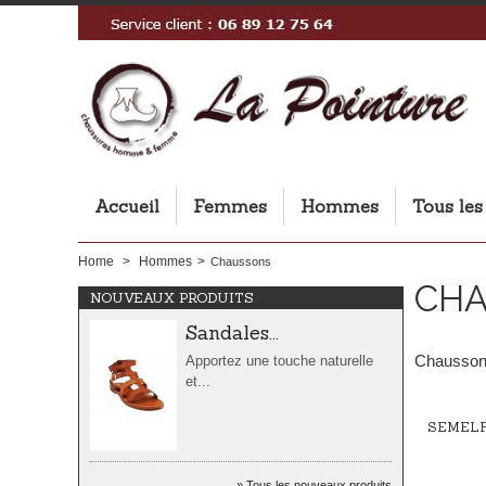
Sandales...
Accueil
Femmes
Hommes
Tous les
Apportez une touche naturelle
et...
Home
>
Hommes
>
Chaussons
CH
NOUVEAUX PRODUITS
Sandales...
Chaussons
Apportez une touche naturelle
et...
SEMEL
Sandales...
Tous les nouveaux produits