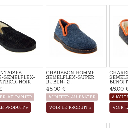
NTAISES
CHAUSSON HOMME
CHARE
-SEMELFLEX-
SEMELFLEX-SUPER
SEMELF
ATRICK-NOIR
RUBEN- 2...
BENOIT-
€
Produit disponible avec
45,00 €
Produit disponible avec
45,00 
d'autres options
d'autres options
ER AU PANIER
AJOUTER AU PANIER
AJOUT
LE PRODUIT
VOIR LE PRODUIT
VOIR 