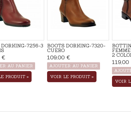
 DORKING-7256-3
BOOTS DORKING-7320-
BOTTI
IS
CUERO
FEMME-
2 COLO
 €
Produit disponible
109,00 €
Produit disponible
avec d'autres options
avec d'autres options
119,00
ER AU PANIER
AJOUTER AU PANIER
AJOUT
LE PRODUIT
VOIR LE PRODUIT
VOIR 