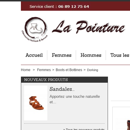
Sandales...
Accueil
Femmes
Hommes
Tous les
Apportez une touche naturelle
et...
Home
>
Femmes
>
Boots et Bottines
>
Dorking
NOUVEAUX PRODUITS
Sandales...
Apportez une touche naturelle
et...
Sandales...
Tous les nouveaux produits