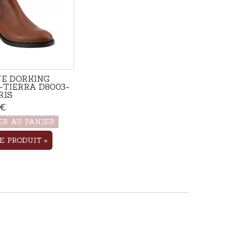
NE DORKING
TIERRA D8003-
RIS
 €
Rupture de stock
ER AU PANIER
LE PRODUIT