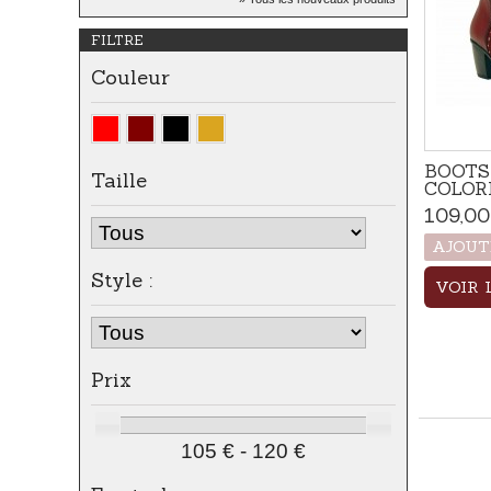
Apportez une touche naturelle
FILTRE
et...
Couleur
BOOTS
Taille
COLOR
109,00
AJOUT
Style :
VOIR 
Prix
105 € - 120 €