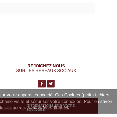
REJOIGNEZ NOUS
SUR LES RÉSEAUX SOCIAUX
 sur votre appareil connecté. Ces Cookies (petits fichiers
ochaine visite et sécuriser votre connexion. Pour en savoir
INFORMATIONS SUR VOTRE
es-et-autres-traceurs/que-dit-la-loi/
BOUTIQUE
Lapointure.fr,