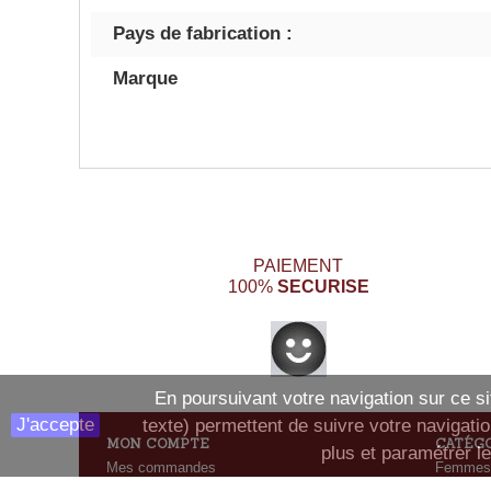
Pays de fabrication :
Marque
PAIEMENT
SECURISE
100%
En poursuivant votre navigation sur ce sit
J'accepte
texte) permettent de suivre votre navigatio
MON COMPTE
CATÉG
plus et paramétrer le
Mes commandes
Femmes
Mes retours de marchandise
Homme