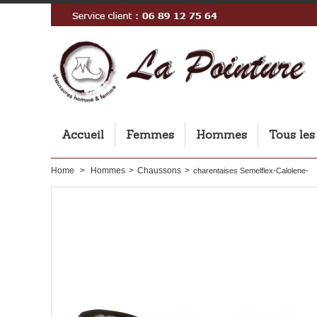
Accueil
Femmes
Hommes
Tous les
Home
>
Hommes
>
Chaussons
>
charentaises Semelflex-Calolene-