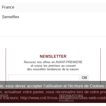
France
Semelflex
NEWSLETTER
Recevez nos offres en AVANT-PREMIERE
et soyez les premiers au courant
des nouvelles tendances de la saison.
e, vous devez accepter l’utilisation et l'écriture de Cookies
n, actualiser votre panier, vous reconnaitre lors de votre pr
ORIES
INFORMATIONS
s traceurs: http://www.cnil.fr/vos-obligations/sites-web-cooki
Promotions
Conditions d'utilisation
s