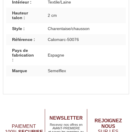
Intérieur :
Textile/Laine
Hauteur
2 cm
talon :
Style :
Charentaise/chausson
Référence :
Calomarc-50076
Pays de
fabrication
Espagne
:
Marque
Semelflex
NEWSLETTER
REJOIGNEZ
Recevez nos offres en
NOUS
PAIEMENT
AVANT-PREMIERE
SECURISE
SUR LES
100%
et soyez les premiers au