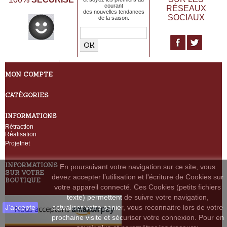
courant
RÉSEAUX
des nouvelles tendances
SOCIAUX
de la saison.
MON COMPTE
CATÉGORIES
INFORMATIONS
Rétraction
Réalisation
Projetnet
INFORMATIONS
En poursuivant votre navigation sur ce site, vous
SUR VOTRE
devez accepter l’utilisation et l'écriture de Cookies sur
BOUTIQUE
votre appareil connecté. Ces Cookies (petits fichiers
texte) permettent de suivre votre navigation,
J'accepte
actualiser votre panier, vous reconnaitre lors de votre
prochaine visite et sécuriser votre connexion. Pour en